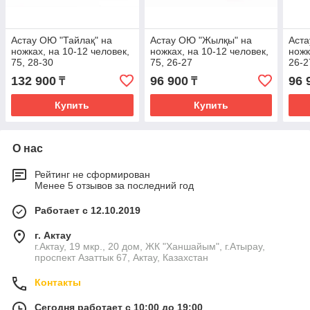
Астау ОЮ "Тайлақ" на
Астау ОЮ "Жылқы" на
Аста
ножках, на 10-12 человек,
ножках, на 10-12 человек,
ножк
75, 28-30
75, 26-27
26-2
132 900
96 900
96 
₸
₸
Купить
Купить
О нас
Рейтинг не сформирован
Менее 5 отзывов за последний год
Работает с 12.10.2019
г. Актау
г.Актау, 19 мкр., 20 дом, ЖК "Ханшайым", г.Атырау,
проспект Азаттык 67, Актау, Казахстан
Контакты
Сегодня работает с 10:00 до 19:00