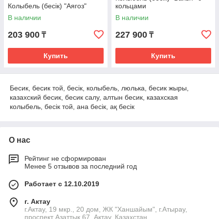
Колыбель (бесік) "Аягоз"
кольцами
В наличии
В наличии
203 900
227 900
₸
₸
Купить
Купить
Бесик, бесик той, бесік, колыбель, люлька, бесик жыры,
казахский бесик, бесик салу, алтын бесик, казахская
колыбель, бесік той, ана бесік, ақ бесік
О нас
Рейтинг не сформирован
Менее 5 отзывов за последний год
Работает с 12.10.2019
г. Актау
г.Актау, 19 мкр., 20 дом, ЖК "Ханшайым", г.Атырау,
проспект Азаттык 67, Актау, Казахстан