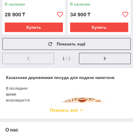
В наличии
В наличии
28 900
34 900
₸
₸
Купить
Купить
Показать ещё
1
/ 2
Казахская деревянная посуда для подачи напитков
В последнее
время
возрождается
традиция подачи
Показать всё
блюд и напитков в
национальной
деревянной
О нас
посуде. Отрадно,