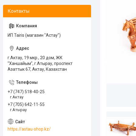
ИП Tairis (магазин "Астау")
г.Актау, 19 мкр., 20 дом, ЖК
"Ханшайым", г.Атырау, проспект
Азаттык 67, Актау, Казахстан
+7 (747) 518-40-25
г.Актау
+7 (705) 642-11-55
г.Атырау
https://astau-shop.kz/