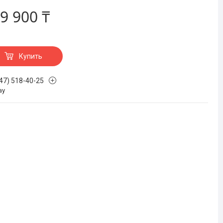
9 900 ₸
Купить
747) 518-40-25
ау