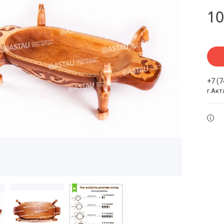
10
+7 (
г.Акт