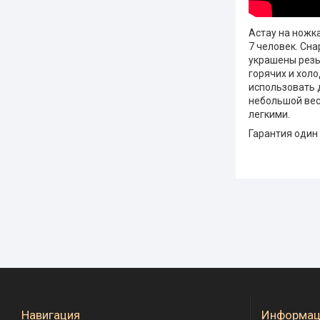
Астау на ножка
7 человек. Сна
украшены резьб
горячих и хол
использовать 
небольшой вес,
легкими.
Гарантия один 
Навигация
Информац