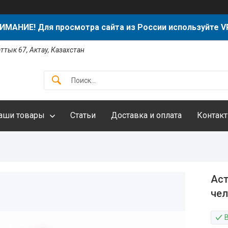
ИМАНИЕ! Для просмотра сайта из России используйте V
аттык 67, Актау, Казахстан
аши товары
Статьи
Доставка и оплата
Контак
Аст
чел