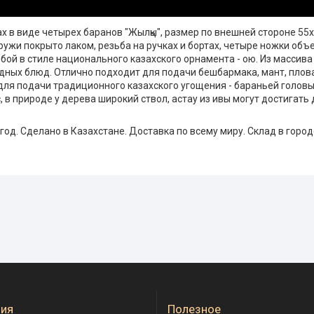
х в виде четырех баранов "Жылқы", размер по внешней стороне 55х
ружи покрыто лаком, резьба на ручках и бортах, четыре ножки объ
ой в стиле национального казахского орнамента - ою. Из массива
одных блюд. Отлично подходит для подачи бешбармака, мант, плов
для подачи традиционного казахского угощения - бараньей головы 
 в природе у дерева широкий ствол, астау из ивы могут достигать 
год. Сделано в Казахстане. Доставка по всему миру. Склад в город
ия
Полезное