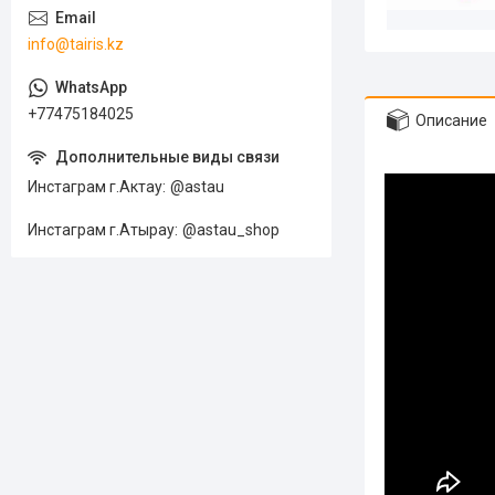
info@tairis.kz
+77475184025
Описание
Инстаграм г.Актау
@astau
Инстаграм г.Атырау
@astau_shop