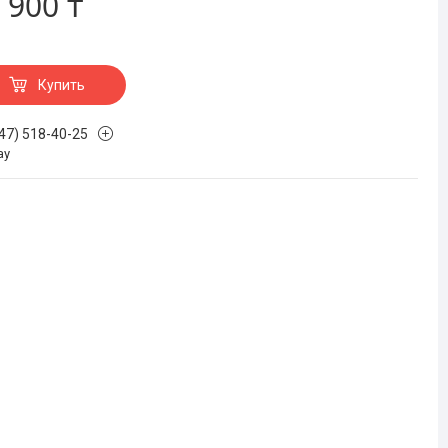
 900 ₸
Купить
747) 518-40-25
ау