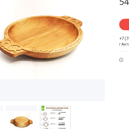
54
+7 (
г.Акт