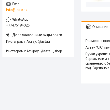
info@tairis.kz
+77475184025
Описание
Размер по внеш
Инстаграм г.Актау
@astau
Астау "ОЮ" кр
Инстаграм г.Атырау
@astau_shop
Ручки украшены
березы или ив
сравнению с б
год. Сделано в