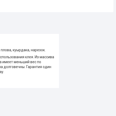
плова, куырдака, нарезок.
использования клея. Из массива
ва имеет меньший вес по
ла долговечны. Гарантия один
ау.