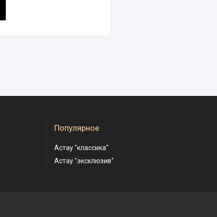
Популярное
Астау "классика"
Астау "эксклюзив"