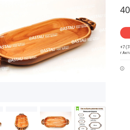
40
+7 (
г.Акт