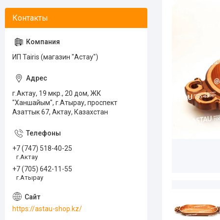
ИП Tairis (магазин "Астау")
г.Актау, 19 мкр., 20 дом, ЖК
"Ханшайым", г.Атырау, проспект
Азаттык 67, Актау, Казахстан
+7 (747) 518-40-25
г.Актау
+7 (705) 642-11-55
г.Атырау
https://astau-shop.kz/