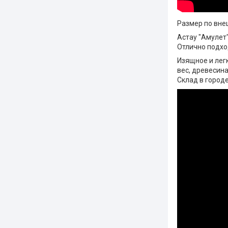
Размер по внеш
Астау "Амулет"
Отлично подход
Изящное и лег
вес, древесина
Склад в городе