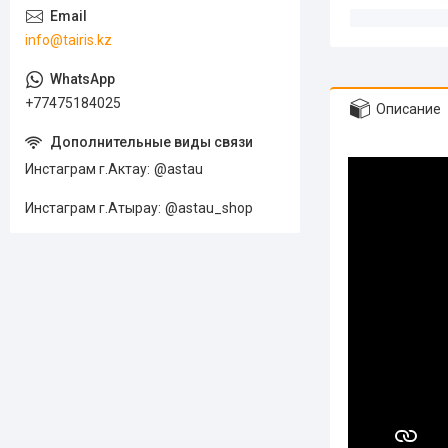
info@tairis.kz
+77475184025
Описание
Инстаграм г.Актау
@astau
Инстаграм г.Атырау
@astau_shop