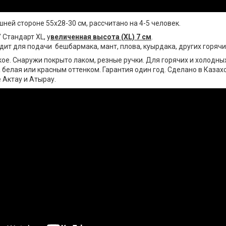
ней стороне 55х28-30 см, рассчитано на 4-5 человек.
 Стандарт XL, у
величенная высота (XL) 7 см
.
ит для подачи бешбармака, мант, плова, куырдака, других горячи
кое. Снаружи покрыто лаком, резные ручки. Для горячих и холодн
 белая или красным оттенком. Гарантия один год. Сделано в Казах
 Актау и Атырау.