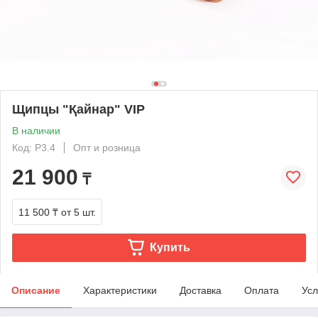
Щипцы "Қайнар" VIP
В наличии
Код: Р3.4
Опт и розница
21 900
₸
11 500 ₸
от 5 шт.
Купить
Описание
Характеристики
Доставка
Оплата
Усл