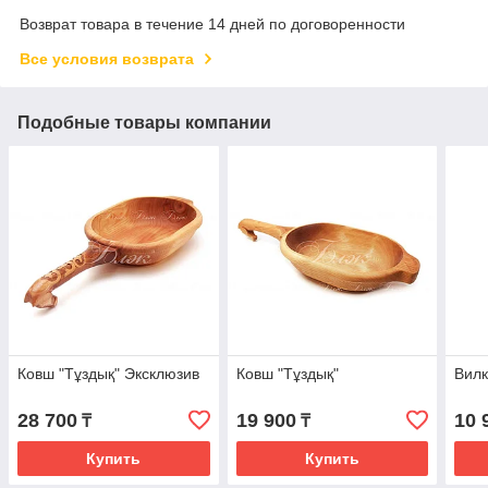
Возврат товара в течение 14 дней по договоренности
Все условия возврата
Подобные товары компании
Ковш "Тұздық" Эксклюзив
Ковш "Тұздық"
Вилк
28 700
19 900
10 
₸
₸
Купить
Купить