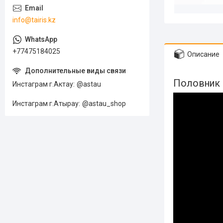
info@tairis.kz
+77475184025
Описание
Половник и
Инстаграм г.Актау
@astau
Инстаграм г.Атырау
@astau_shop