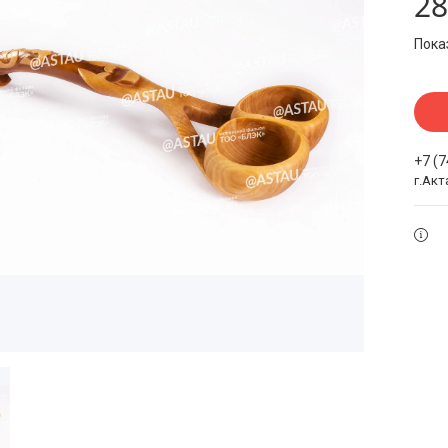
28
Пока
+7 (
г.Акт