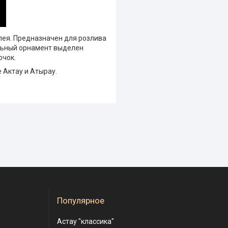
клея. Предназначен для розлива
альный орнамент выделен
ючок.
е Актау и Атырау.
Популярное
Астау "классика"