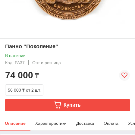
Панно "Поколение"
В наличии
Код: РА37
Опт и розница
74 000
₸
56 000 ₸
от 2 шт.
Купить
Описание
Характеристики
Доставка
Оплата
Усл