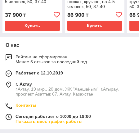
5 человек, 50, 37-40
ножках, круглое, на 4-5
круг
человек, 50, 37-40
50, 
37 900
86 900
68 
₸
₸
Купить
Купить
О нас
Рейтинг не сформирован
Менее 5 отзывов за последний год
Работает с 12.10.2019
г. Актау
г.Актау, 19 мкр., 20 дом, ЖК "Ханшайым", г.Атырау,
проспект Азаттык 67, Актау, Казахстан
Контакты
Сегодня работает с 10:00 до 19:00
Показать весь график работы