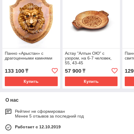
Панно «Арыстан» с
Астау "Алтын ОЮ" с
Панн
драгоценными камнями
узором, на 6-7 человек,
свит
55, 43-45
133 100
57 900
129
₸
₸
Купить
Купить
О нас
Рейтинг не сформирован
Менее 5 отзывов за последний год
Работает с 12.10.2019