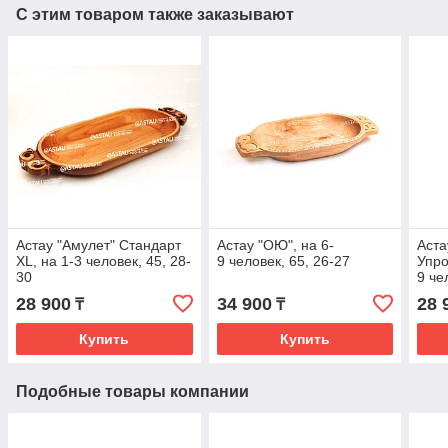
С этим товаром также заказывают
Астау "Амулет" Стандарт
Астау "ОЮ", на 6-
Аста
XL, на 1-3 человек, 45, 28-
9 человек, 65, 26-27
Упро
30
9 че
28 900
34 900
28 
₸
₸
Купить
Купить
Подобные товары компании