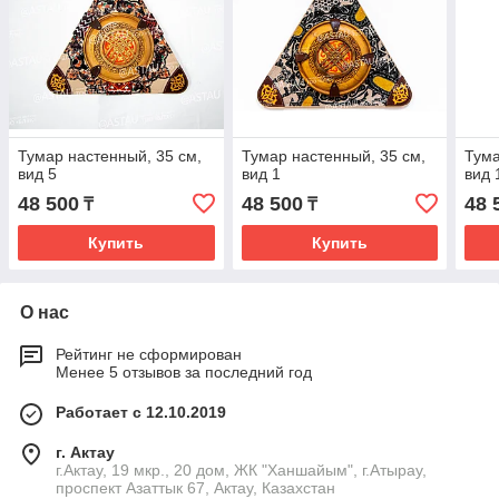
Тумар настенный, 35 см,
Тумар настенный, 35 см,
Тума
вид 5
вид 1
вид 
48 500
48 500
48 
₸
₸
Купить
Купить
О нас
Рейтинг не сформирован
Менее 5 отзывов за последний год
Работает с 12.10.2019
г. Актау
г.Актау, 19 мкр., 20 дом, ЖК "Ханшайым", г.Атырау,
проспект Азаттык 67, Актау, Казахстан