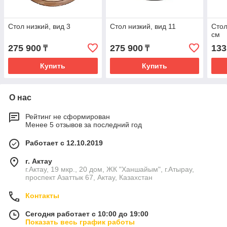
Стол низкий, вид 3
Стол низкий, вид 11
Стол
см
275 900
275 900
133
₸
₸
Купить
Купить
О нас
Рейтинг не сформирован
Менее 5 отзывов за последний год
Работает с 12.10.2019
г. Актау
г.Актау, 19 мкр., 20 дом, ЖК "Ханшайым", г.Атырау,
проспект Азаттык 67, Актау, Казахстан
Контакты
Сегодня работает с 10:00 до 19:00
Показать весь график работы