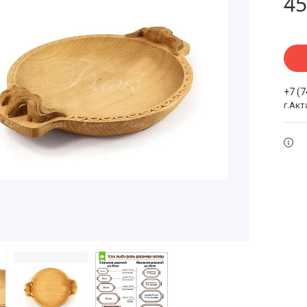
45
+7 (
г.Акт