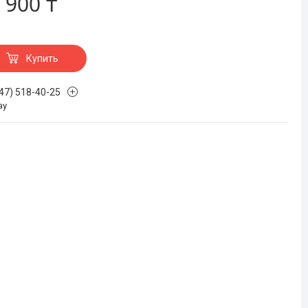
 900 ₸
Купить
747) 518-40-25
ау