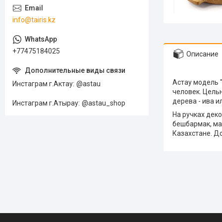
info@tairis.kz
+77475184025
Описание
Астау модель "
Инстаграм г.Актау
@astau
человек. Цельн
дерева - ива и
Инстаграм г.Атырау
@astau_shop
На ручках дек
бешбармак, ман
Казахстане. До