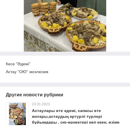
Кесе "Әдемі"
Астау "ОЮ" эксклюзив
Другие новости рубрики
23.01.2023
Астаулары өте әдемі, сапасы өте
жоғары,астаудың әртүрлі түрлері
бұйымдары , ою-өрнектері көп екен, өзіме
консультатция беріп бәрін ерінбей