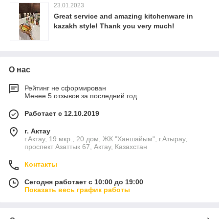
23.01.2023
түсіндірген сатушыларга шексіз алғысымды
білдіремін.
Great service and amazing kitchenware in
kazakh style! Thank you very much!
О нас
Рейтинг не сформирован
Менее 5 отзывов за последний год
Работает с 12.10.2019
г. Актау
г.Актау, 19 мкр., 20 дом, ЖК "Ханшайым", г.Атырау,
проспект Азаттык 67, Актау, Казахстан
Контакты
Сегодня работает с 10:00 до 19:00
Показать весь график работы