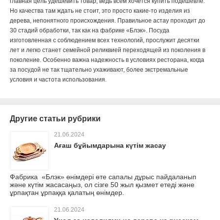
главная цель удешевить товар, ведь всем хочется купить подешевле.
Но качества там ждать не стоит, это просто какие-то изделия из
дерева, непонятного происхождения. Правильное астау проходит до
30 стадий обработки, так как на фабрике «Блэк». Посуда
изготовленная с соблюдением всех технологий, прослужит десятки
лет и легко станет семейной реликвией переходящей из поколения в
поколение. Особенно важна надежность в условиях ресторана, когда
за посудой не так тщательно ухаживают, более экстремальные
условия и частота использования.
Другие статьи рубрики
21.06.2024
Ағаш бұйымдарына күтім жасау
Фабрика «Блэк» өнімдері өте сапалы дұрыс пайдаланып
және күтім жасасаңыз, ол сізге 50 жыл қызмет етеді және
ұрпақтан ұрпаққа қалатың өнімдер.
21.06.2024